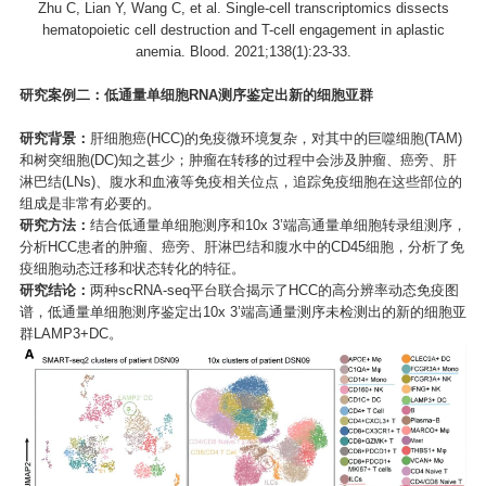
Zhu C, Lian Y, Wang C, et al. Single-cell transcriptomics dissects
hematopoietic cell destruction and T-cell engagement in aplastic
anemia. Blood. 2021;138(1):23-33.
研究案例二：低通量单细胞RNA测序鉴定出新的细胞亚群
研究背景：
肝细胞癌(HCC)的免疫微环境复杂，对其中的巨噬细胞(TAM)
和树突细胞(DC)知之甚少；肿瘤在转移的过程中会涉及肿瘤、癌旁、肝
淋巴结(LNs)、腹水和血液等免疫相关位点，追踪免疫细胞在这些部位的
组成是非常有必要的。
研究方法：
结合低通量单细胞测序和10x 3’端高通量单细胞转录组测序，
分析HCC患者的肿瘤、癌旁、肝淋巴结和腹水中的CD45细胞，分析了免
疫细胞动态迁移和状态转化的特征。
研究结论：
两种scRNA-seq平台联合揭示了HCC的高分辨率动态免疫图
谱，低通量单细胞测序鉴定出10x 3’端高通量测序未检测出的新的细胞亚
群LAMP3+DC。