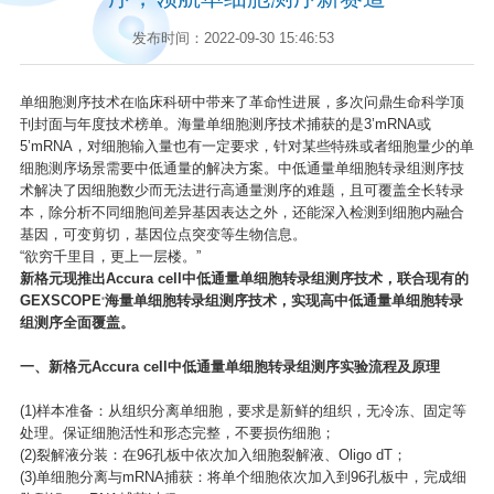
发布时间：2022-09-30 15:46:53
单细胞测序技术在临床科研中带来了革命性进展，多次问鼎生命科学顶
刊封面与年度技术榜单。海量单细胞测序技术捕获的是3’mRNA或
5’mRNA，对细胞输入量也有一定要求，针对某些特殊或者细胞量少的单
细胞测序场景需要中低通量的解决方案。中低通量单细胞转录组测序技
术解决了因细胞数少而无法进行高通量测序的难题，且可覆盖全长转录
本，除分析不同细胞间差异基因表达之外，还能深入检测到细胞内融合
基因，可变剪切，基因位点突变等生物信息。
“欲穷千里目，更上一层楼。”
新格元现推出Accura cell中低通量单细胞转录组测序技术，联合现有的
GEXSCOPE
海量单细胞转录组测序技术，实现高中低通量单细胞转录
®
组测序全面覆盖。
一、新格元Accura cell中低通量单细胞转录组测序实验流程及原理
(1)样本准备：从组织分离单细胞，要求是新鲜的组织，无冷冻、固定等
处理。保证细胞活性和形态完整，不要损伤细胞；
(2)裂解液分装：在96孔板中依次加入细胞裂解液、Oligo dT；
(3)单细胞分离与mRNA捕获：将单个细胞依次加入到96孔板中，完成细