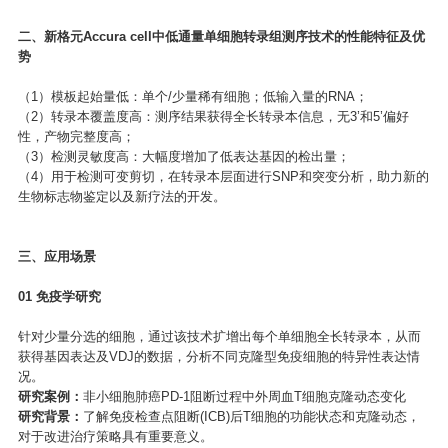
二、新格元Accura cell中低通量单细胞转录组测序技术的性能特征及优
势
（1）模板起始量低：单个/少量稀有细胞；低输入量的RNA；
（2）转录本覆盖度高：测序结果获得全长转录本信息，无3’和5’偏好
性，产物完整度高；
（3）检测灵敏度高：大幅度增加了低表达基因的检出量；
（4）用于检测可变剪切，在转录本层面进行SNP和突变分析，助力新的
生物标志物鉴定以及新疗法的开发。
三、应用场景
0
1
免疫学研究
针对少量分选的细胞，通过该技术扩增出每个单细胞全长转录本，从而
获得基因表达及VDJ的数据，分析不同克隆型免疫细胞的特异性表达情
况。
研究案例：
非小细胞肺癌PD-1阻断过程中外周血T细胞克隆动态变化
研究背景：
了解免疫检查点阻断(ICB)后T细胞的功能状态和克隆动态，
对于改进治疗策略具有重要意义。