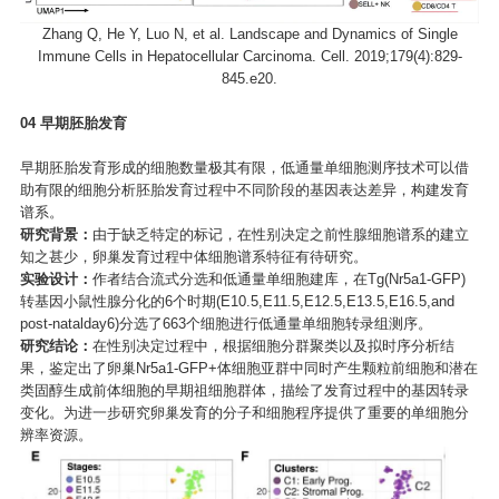
Zhang Q, He Y, Luo N, et al. Landscape and Dynamics of Single
Immune Cells in Hepatocellular Carcinoma. Cell. 2019;179(4):829-
845.e20.
0
4
早期胚胎发育
早期胚胎发育形成的细胞数量极其有限，低通量单细胞测序技术可以借
助有限的细胞分析胚胎发育过程中不同阶段的基因表达差异，构建发育
谱系。
研究背景：
由于缺乏特定的标记，在性别决定之前性腺细胞谱系的建立
知之甚少，卵巢发育过程中体细胞谱系特征有待研究。
实验设计：
作者结合流式分选和低通量单细胞建库，在Tg(Nr5a1-GFP)
转基因小鼠性腺分化的6个时期(E10.5,E11.5,E12.5,E13.5,E16.5,and
post-natalday6)分选了663个细胞进行低通量单细胞转录组测序。
研究结论：
在性别决定过程中，根据细胞分群聚类以及拟时序分析结
果，鉴定出了卵巢Nr5a1-GFP+体细胞亚群中同时产生颗粒前细胞和潜在
类固醇生成前体细胞的早期祖细胞群体，描绘了发育过程中的基因转录
变化。为进一步研究卵巢发育的分子和细胞程序提供了重要的单细胞分
辨率资源。