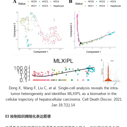
Dong X, Wang F, Liu C, et al. Single-cell analysis reveals the intra-
tumor heterogeneity and identifies MLXIPL as a biomarker in the
cellular trajectory of hepatocellular carcinoma. Cell Death Discov. 2021
Jan 18;7(1):14.
0
3
绘制组织精细化表达图谱