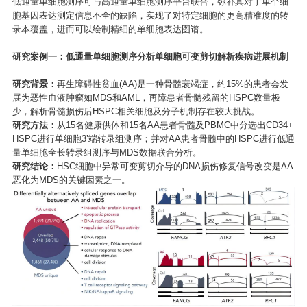
低通量单细胞测序可与高通量单细胞测序平台联合，弥补其对于单个细
胞基因表达测定信息不全的缺陷，实现了对特定细胞的更高精准度的转
录本覆盖，进而可以绘制精细的单细胞表达图谱。
研究案例一：低通量单细胞测序分析单细胞可变剪切解析疾病进展机制
研究背景：
再生障碍性贫血(AA)是一种骨髓衰竭症，约15%的患者会发
展为恶性血液肿瘤如MDS和AML，再障患者骨髓残留的HSPC数量极
少，解析骨髓损伤后HSPC相关细胞及分子机制存在较大挑战。
研究方法：
从15名健康供体和15名AA患者骨髓及PBMC中分选出CD34+
HSPC进行单细胞3’端转录组测序；并对AA患者骨髓中的HSPC进行低通
量单细胞全长转录组测序与MDS数据联合分析。
研究结论：
HSC细胞中异常可变剪切介导的DNA损伤修复信号改变是AA
恶化为MDS的关键因素之一。