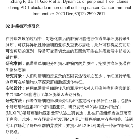
Zhang F, Bai H, Gao R et al. Dynamics of peripheral T cell clones
during PD-1 blockade in non-small cell lung cancer. Cancer Immunol
Immunother. 2020 Dec;69(12):2599-2611.
0
2
肿瘤微环境研究
在肿瘤发展的过程中，对恶化前后的肿瘤细胞进行低通量单细胞转录组
测序，可获得异质性肿瘤细胞亚群及重要标志物，此外可获得恶变前后
可变剪切的区别，异常可变剪切发生的基因集可能在肿瘤发展中起着关
键作用。
研究案例：
低通量单细胞分析揭示肿瘤内的异质性，挖掘肿瘤细胞潜在
生物标志物
研究背景：
人们对肝细胞癌复杂的基因表达谱知之甚少，单细胞转录组
测序可在单细胞水平探索肝细胞癌遗传特征。
实验设计：
使用低通量单细胞转录组测序方法对人肝癌肿瘤和癌旁组织
中共405个细胞进行了单细胞基因表达分析。
研究方法：
作者在肝细胞癌和癌旁组织中鉴定出7个异质性亚群，包括5
个肝癌细胞亚群和1个肝细胞亚群。研究发现MLX类相互作用蛋白
(MLXIPL)沿肝癌细胞亚群发育轨迹上调表达，且在肝癌组织表达显著高
于癌旁。此外，生存预后分析发现MLXIPL与肝癌的低生存率相关。该研
究工作确定了肝癌亚群的异质性，并提示MLXIPL可能是一种潜在肝癌治
疗靶点。