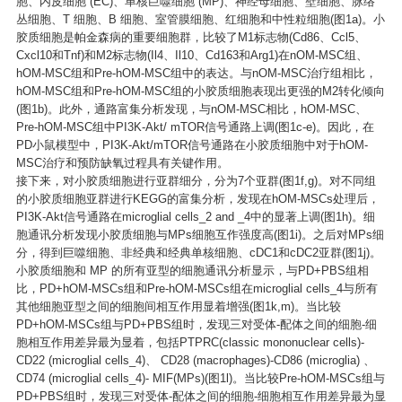
胞、内皮细胞 (EC)、单核巨噬细胞 (MP)、神经母细胞、壁细胞、脉络
丛细胞、T 细胞、B 细胞、室管膜细胞、红细胞和中性粒细胞(图1a)。小
胶质细胞是帕金森病的重要细胞群，比较了M1标志物(Cd86、Ccl5、
Cxcl10和Tnf)和M2标志物(Il4、Il10、Cd163和Arg1)在nOM-MSC组、
hOM-MSC组和Pre-hOM-MSC组中的表达。与nOM-MSC治疗组相比，
hOM-MSC组和Pre-hOM-MSC组的小胶质细胞表现出更强的M2转化倾向
(图1b)。此外，通路富集分析发现，与nOM-MSC相比，hOM-MSC、
Pre-hOM-MSC组中PI3K-Akt/ mTOR信号通路上调(图1c-e)。因此，在
PD小鼠模型中，PI3K-Akt/mTOR信号通路在小胶质细胞中对于hOM-
MSC治疗和预防缺氧过程具有关键作用。
接下来，对小胶质细胞进行亚群细分，分为7个亚群(图1f,g)。对不同组
的小胶质细胞亚群进行KEGG的富集分析，发现在hOM-MSCs处理后，
PI3K-Akt信号通路在microglial cells_2 and _4中的显著上调(图1h)。细
胞通讯分析发现小胶质细胞与MPs细胞互作强度高(图1i)。之后对MPs细
分，得到巨噬细胞、非经典和经典单核细胞、cDC1和cDC2亚群(图1j)。
小胶质细胞和 MP 的所有亚型的细胞通讯分析显示，与PD+PBS组相
比，PD+hOM-MSCs组和Pre-hOM-MSCs组在microglial cells_4与所有
其他细胞亚型之间的细胞间相互作用显着增强(图1k,m)。当比较
PD+hOM-MSCs组与PD+PBS组时，发现三对受体-配体之间的细胞-细
胞相互作用差异最为显着，包括PTPRC(classic mononuclear cells)-
CD22 (microglial cells_4)、 CD28 (macrophages)-CD86 (microglia) 、
CD74 (microglial cells_4)- MIF(MPs)(图1l)。当比较Pre-hOM-MSCs组与
PD+PBS组时，发现三对受体-配体之间的细胞-细胞相互作用差异最为显