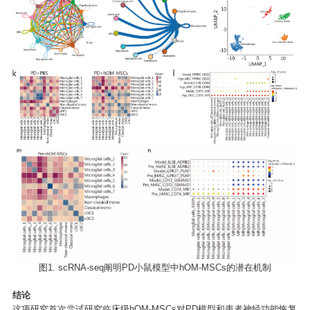
图1. scRNA-seq阐明PD小鼠模型中hOM-MSCs的潜在机制
结论
这项研究首次尝试研究临床级hOM-MSCs对PD模型和患者神经功能恢复