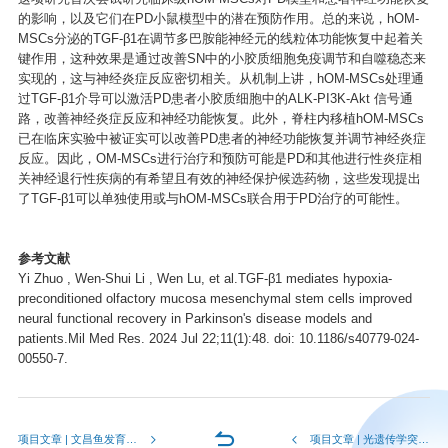
的影响，以及它们在PD小鼠模型中的潜在预防作用。总的来说，hOM-
MSCs分泌的TGF-β1在调节多巴胺能神经元的线粒体功能恢复中起着关
键作用，这种效果是通过改善SN中的小胶质细胞免疫调节和自噬稳态来
实现的，这与神经炎症反应密切相关。从机制上讲，hOM-MSCs处理通
过TGF-β1介导可以激活PD患者小胶质细胞中的ALK-PI3K-Akt 信号通
路，改善神经炎症反应和神经功能恢复。此外，脊柱内移植hOM-MSCs
已在临床实验中被证实可以改善PD患者的神经功能恢复并调节神经炎症
反应。因此，OM-MSCs进行治疗和预防可能是PD和其他进行性炎症相
关神经退行性疾病的有希望且有效的神经保护候选药物，这些发现提出
了TGF-β1可以单独使用或与hOM-MSCs联合用于PD治疗的可能性。
参考文献
Yi Zhuo , Wen-Shui Li , Wen Lu, et al.TGF-β1 mediates hypoxia-
preconditioned olfactory mucosa mesenchymal stem cells improved
neural functional recovery in Parkinson's disease models and
patients.Mil Med Res. 2024 Jul 22;11(1):48. doi: 10.1186/s40779-024-
00550-7.
项目文章 | 文昌鱼发育轨迹揭示脊索动物神经系统的进化之谜！
项目文章 | 光遗传学突破：无线装置激活痛觉神经，开辟植入物感染治疗新策略