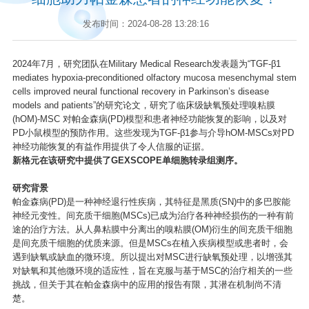
发布时间：2024-08-28 13:28:16
2024年7月，研究团队在Military Medical Research发表题为“TGF-β1
mediates hypoxia-preconditioned olfactory mucosa mesenchymal stem
cells improved neural functional recovery in Parkinson’s disease
models and patients”的研究论文，研究了临床级缺氧预处理嗅粘膜
(hOM)-MSC 对帕金森病(PD)模型和患者神经功能恢复的影响，以及对
PD小鼠模型的预防作用。这些发现为TGF-β1参与介导hOM-MSCs对PD
神经功能恢复的有益作用提供了令人信服的证据。
新格元在该研究中提供了GEXSCOPE单细胞转录组测序。
研究背景
帕金森病(PD)是一种神经退行性疾病，其特征是黑质(SN)中的多巴胺能
神经元变性。间充质干细胞(MSCs)已成为治疗各种神经损伤的一种有前
途的治疗方法。从人鼻粘膜中分离出的嗅粘膜(OM)衍生的间充质干细胞
是间充质干细胞的优质来源。但是MSCs在植入疾病模型或患者时，会
遇到缺氧或缺血的微环境。所以提出对MSC进行缺氧预处理，以增强其
对缺氧和其他微环境的适应性，旨在克服与基于MSC的治疗相关的一些
挑战，但关于其在帕金森病中的应用的报告有限，其潜在机制尚不清
楚。