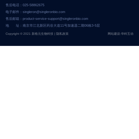
售后电话：025-58862675
电子邮件：singleron@singleronbio.com
售后邮箱：product-service-support@singleronbio.com
地 址：南京市江北新区药谷大道11号加速器二期06栋3-5层
Copyright © 2021 新格元生物科技 |
隐私政策
网站建设:华科互动