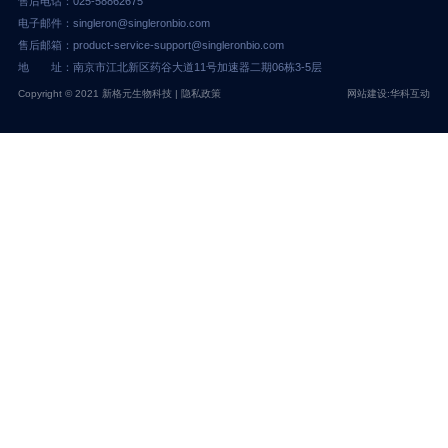
售后电话：025-58862675
电子邮件：singleron@singleronbio.com
售后邮箱：product-service-support@singleronbio.com
地 址：南京市江北新区药谷大道11号加速器二期06栋3-5层
Copyright © 2021 新格元生物科技 |
隐私政策
网站建设:华科互动