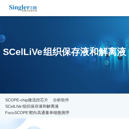
SCelLiVe
组织保存液和解离液
®
SCOPE-chip微流控芯片
分析软件
SCelLiVe
组织保存液和解离液
®
FocuSCOPE
靶向高通量单细胞测序
®